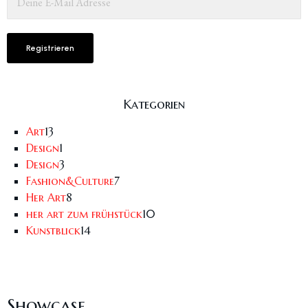
Kategorien
Art
13
Design
1
Design
3
Fashion&Culture
7
Her Art
8
her art zum frühstück
10
Kunstblick
14
Showcase