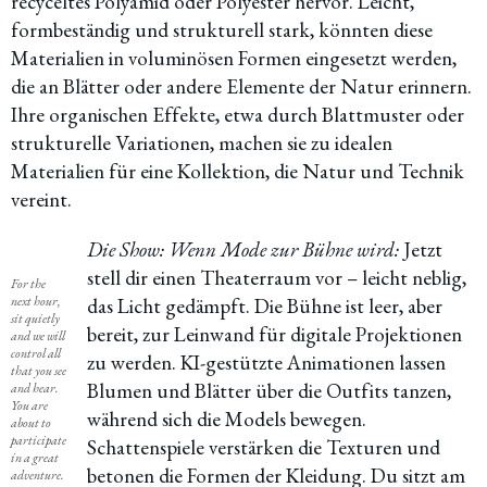
recyceltes Polyamid oder Polyester hervor. Leicht,
formbeständig und strukturell stark, könnten diese
Materialien in voluminösen Formen eingesetzt werden,
die an Blätter oder andere Elemente der Natur erinnern.
Ihre organischen Effekte, etwa durch Blattmuster oder
strukturelle Variationen, machen sie zu idealen
Materialien für eine Kollektion, die Natur und Technik
vereint.
Die Show: Wenn Mode zur Bühne wird:
Jetzt
stell dir einen Theaterraum vor – leicht neblig,
For the
next hour,
das Licht gedämpft. Die Bühne ist leer, aber
sit quietly
bereit, zur Leinwand für digitale Projektionen
and we will
control all
zu werden. KI-gestützte Animationen lassen
that you see
Blumen und Blätter über die Outfits tanzen,
and hear.
You are
während sich die Models bewegen.
about to
participate
Schattenspiele verstärken die Texturen und
in a great
betonen die Formen der Kleidung. Du sitzt am
adventure.